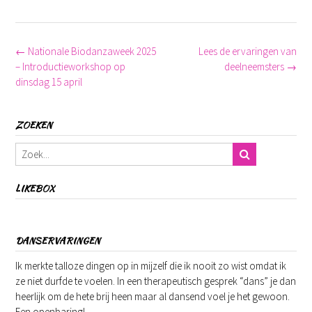
Post
←
Nationale Biodanzaweek 2025
Lees de ervaringen van
navigation
– Introductieworkshop op
deelneemsters
→
dinsdag 15 april
ZOEKEN
LIKEBOX
DANSERVARINGEN
Ik merkte talloze dingen op in mijzelf die ik nooit zo wist omdat ik
ze niet durfde te voelen. In een therapeutisch gesprek “dans” je dan
heerlijk om de hete brij heen maar al dansend voel je het gewoon.
Een openbaring!